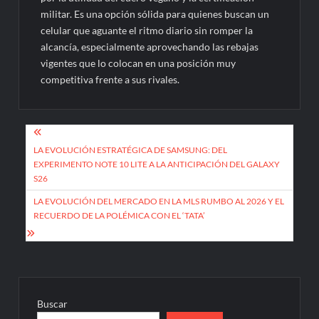
militar. Es una opción sólida para quienes buscan un
celular que aguante el ritmo diario sin romper la
alcancía, especialmente aprovechando las rebajas
vigentes que lo colocan en una posición muy
competitiva frente a sus rivales.
Navegación
de
LA EVOLUCIÓN ESTRATÉGICA DE SAMSUNG: DEL
EXPERIMENTO NOTE 10 LITE A LA ANTICIPACIÓN DEL GALAXY
entradas
S26
LA EVOLUCIÓN DEL MERCADO EN LA MLS RUMBO AL 2026 Y EL
RECUERDO DE LA POLÉMICA CON EL ‘TATA’
Buscar