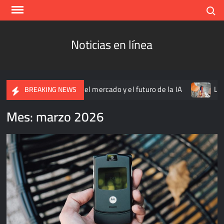
Skip
Search
to
content
Noticias en línea
as nubes? El dilema del mercado y el futuro de la IA
La nue
BREAKING NEWS
Mes:
marzo 2026