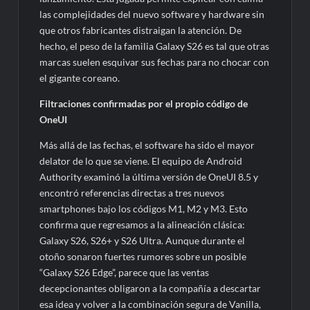
las complejidades del nuevo software y hardware sin
que otros fabricantes distraigan la atención. De
hecho, el peso de la familia Galaxy S26 es tal que otras
marcas suelen esquivar sus fechas para no chocar con
el gigante coreano.
Filtraciones confirmadas por el propio código de
OneUI
Más allá de las fechas, el software ha sido el mayor
delator de lo que se viene. El equipo de Android
Authority examinó la última versión de OneUI 8.5 y
encontró referencias directas a tres nuevos
smartphones bajo los códigos M1, M2 y M3. Esto
confirma que regresamos a la alineación clásica:
Galaxy S26, S26+ y S26 Ultra. Aunque durante el
otoño sonaron fuertes rumores sobre un posible
“Galaxy S26 Edge”, parece que las ventas
decepcionantes obligaron a la compañía a descartar
esa idea y volver a la combinación segura de Vanilla,